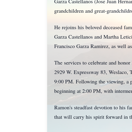
Garza Castellanos (Jose Juan Herna
grandchildren and great-grandchild
He rejoins his beloved deceased fam
Garza Castellanos and Martha Letic
Francisco Garza Ramirez, as well as
The services to celebrate and honor 
2929 W. Expressway 83, Weslaco, TX
9:00 PM. Following the viewing, a p
beginning at 2:00 PM, with interme
Ramon's steadfast devotion to his 
that will carry his spirit forward in t