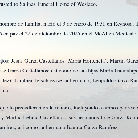
rusted to Salinas Funeral Home of Weslaco.
mbre de familia, nació el 3 de enero de 1931 en Reynosa, T
ió en paz el 22 de diciembre de 2025 en el McAllen Medical 
jos: Jesús Garza Castellanos (María Hortencia), Martín Garz
osé Garza Castellanos; así como de sus hijas María Guadalup
ández). También le sobrevive su hermano, Leopoldo Garza Ra
riño.
que le precedieron en la muerte, incluyendo a ambos padres;
nos y Martha Leticia Castellanos; sus hermanos José Garza R
amírez; así como su hermana Juanita Garza Ramírez.