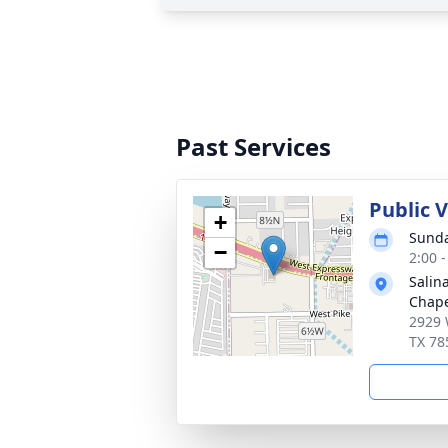
Past Services
Public 
+
Sunda
−
2:00 
Salin
Chape
2929 
TX 78