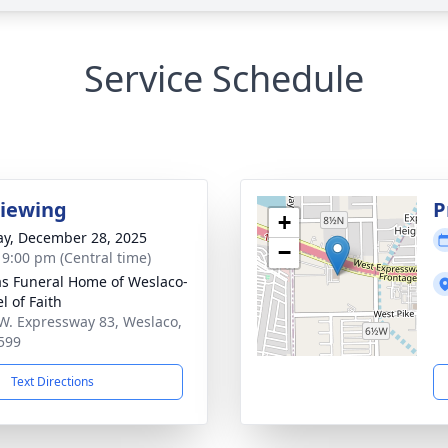
Service Schedule
Viewing
P
+
y, December 28, 2025
−
- 9:00 pm (Central time)
as Funeral Home of Weslaco-
l of Faith
W. Expressway 83, Weslaco,
599
Text Directions