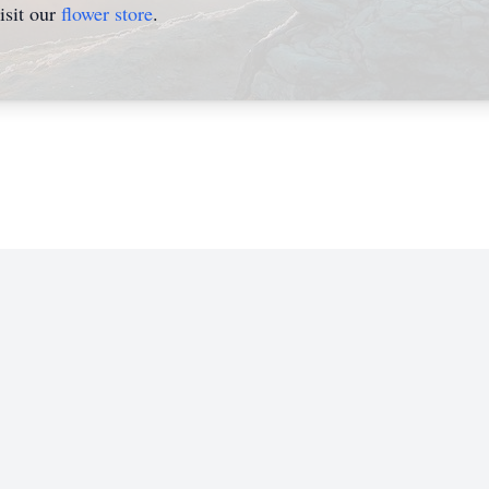
isit our
flower store
.