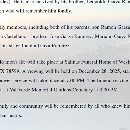
ndez). He is also survived by his brother, Leopoldo Garza Ra
ren who will remember him fondly.
ily members, including both of his parents, son Ramon Garza C
ia Castellanos, brothers Jose Garza Ramirez, Mariano Garza
 his sister Juanita Garza Ramirez.
Ramon's life will take place at Salinas Funeral Home of Wesla
 78599. A viewing will be held on December 28, 2025, star
rayer service will take place at 7:00 PM. The funeral service
nt at Val Verde Memorial Gardens Cemetery at 3:00 PM.
family and community will be remembered by all who knew him
heir hearts.