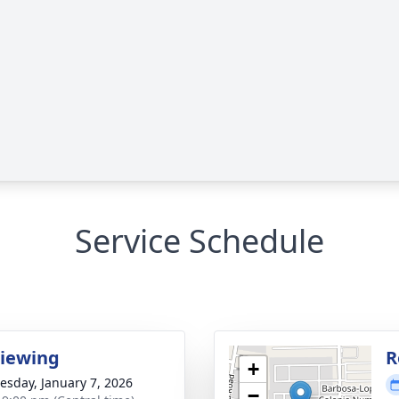
Service Schedule
Viewing
R
+
sday, January 7, 2026
−