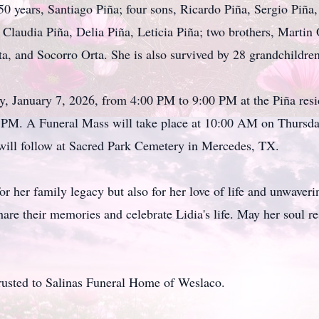
50 years, Santiago Piña; four sons, Ricardo Piña, Sergio Piña,
 Claudia Piña, Delia Piña, Leticia Piña; two brothers, Martin 
ta, and Socorro Orta. She is also survived by 28 grandchildre
, January 7, 2026, from 4:00 PM to 9:00 PM at the Piña resi
 PM. A Funeral Mass will take place at 10:00 AM on Thursday
will follow at Sacred Park Cemetery in Mercedes, TX.
 her family legacy but also for her love of life and unwavering
hare their memories and celebrate Lidia's life. May her soul 
rusted to Salinas Funeral Home of Weslaco.