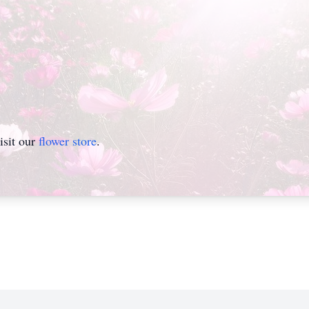
isit our
flower store
.