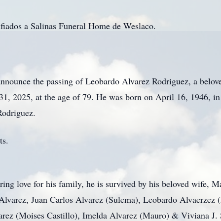
nfiados a Salinas Funeral Home de Weslaco.
 announce the passing of Leobardo Alvarez Rodriguez, a belov
r 31, 2025, at the age of 79. He was born on April 16, 1946, 
Rodriguez.
ts.
ng love for his family, he is survived by his beloved wife, M
lvarez, Juan Carlos Alvarez (Sulema), Leobardo Alvaerzez (E
arez (Moises Castillo), Imelda Alvarez (Mauro) & Viviana J.