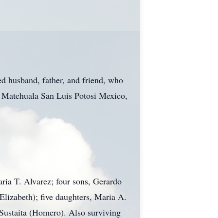
ed husband, father, and friend, who
in Matehuala San Luis Potosi Mexico,
aria T. Alvarez; four sons, Gerardo
lizabeth); five daughters, Maria A.
 Sustaita (Homero). Also surviving