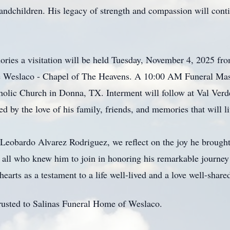
ndchildren. His legacy of strength and compassion will contin
ories a visitation will be held Tuesday, November 4, 2025 f
 Weslaco - Chapel of The Heavens. A 10:00 AM Funeral Mas
holic Church in Donna, TX. Interment will follow at Val Ver
ded by the love of his family, friends, and memories that will l
f Leobardo Alvarez Rodriguez, we reflect on the joy he brought
 all who knew him to join in honoring his remarkable journe
hearts as a testament to a life well-lived and a love well-share
rusted to Salinas Funeral Home of Weslaco.