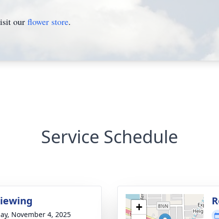
isit our
flower store
.
Service Schedule
Viewing
R
+
ay, November 4, 2025