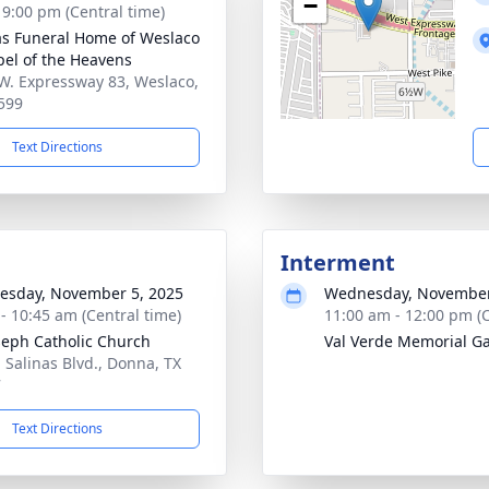
−
- 9:00 pm (Central time)
as Funeral Home of Weslaco
pel of the Heavens
W. Expressway 83, Weslaco,
599
Text Directions
Interment
sday, November 5, 2025
Wednesday, November
 - 10:45 am (Central time)
11:00 am - 12:00 pm (C
oseph Catholic Church
Val Verde Memorial G
. Salinas Blvd., Donna, TX
7
Text Directions