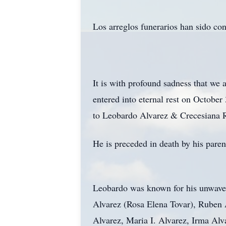
Los arreglos funerarios han sido co
It is with profound sadness that we
entered into eternal rest on Octobe
to Leobardo Alvarez & Crecesiana 
He is preceded in death by his paren
Leobardo was known for his unwaveri
Alvarez (Rosa Elena Tovar), Ruben A
Alvarez, Maria I. Alvarez, Irma Alv