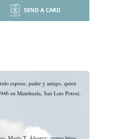
SEND A CARD
rido esposo, padre y amigo, quien
 1946 en Matehuala, San Luis Potosí,
a, María T. Álvarez; cuatro hijos: