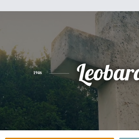
Leobar
1946