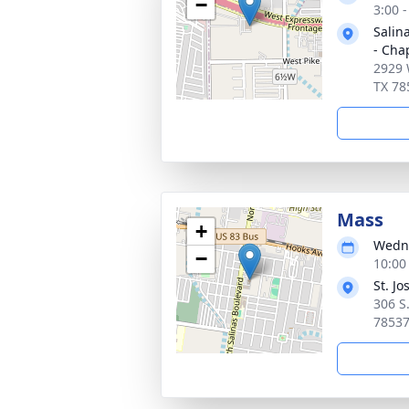
−
3:00 
Salin
- Cha
2929 
TX 78
Mass
+
Wedne
−
10:00
St. J
306 S
7853