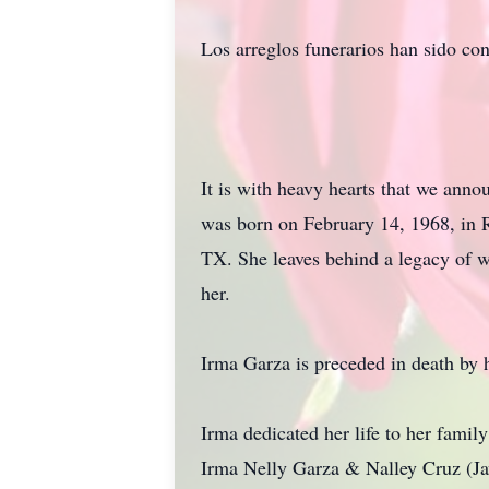
Los arreglos funerarios han sido co
It is with heavy hearts that we ann
was born on February 14, 1968, in 
TX. She leaves behind a legacy of w
her.
Irma Garza is preceded in death by
Irma dedicated her life to her famil
Irma Nelly Garza & Nalley Cruz (Jav