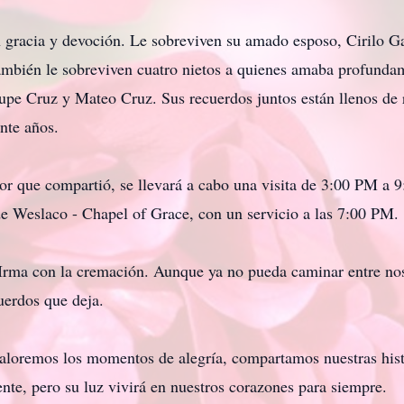
n gracia y devoción. Le sobreviven su amado esposo, Cirilo Ga
ambién le sobreviven cuatro nietos a quienes amaba profundam
lupe Cruz y Mateo Cruz. Sus recuerdos juntos están llenos d
nte años.
mor que compartió, se llevará a cabo una visita de 3:00 PM a 
e Weslaco - Chapel of Grace, con un servicio a las 7:00 PM.
Irma con la cremación. Aunque ya no pueda caminar entre noso
cuerdos que deja.
valoremos los momentos de alegría, compartamos nuestras his
te, pero su luz vivirá en nuestros corazones para siempre.