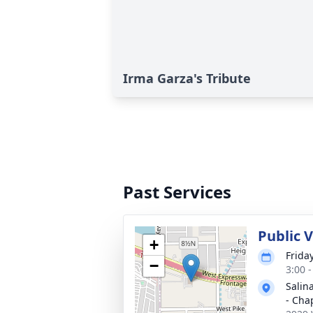
Irma Garza's Tribute
Past Services
Public 
+
Frida
−
3:00 
Salin
- Cha