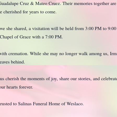
 Guadalupe Cruz & Mateo Cruez. Their memories together are f
e cherished for years to come.
love she shared, a visitation will be held from 3:00 PM to 9:
 Chapel of Grace with a 7:00 PM.
 with cremation. While she may no longer walk among us, Irma'
eaves behind.
s cherish the moments of joy, share our stories, and celebrate 
our hearts forever.
rusted to Salinas Funeral Home of Weslaco.