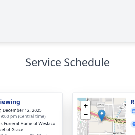
Service Schedule
Viewing
R
+
y, December 12, 2025
−
- 9:00 pm (Central time)
as Funeral Home of Weslaco
pel of Grace