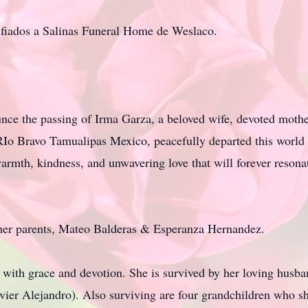
nfiados a Salinas Funeral Home de Weslaco.
ounce the passing of Irma Garza, a beloved wife, devoted moth
RIo Bravo Tamualipas Mexico, peacefully departed this worl
armth, kindness, and unwavering love that will forever resona
 her parents, Mateo Balderas & Esperanza Hernandez.
y with grace and devotion. She is survived by her loving husba
ier Alejandro). Also surviving are four grandchildren who sh