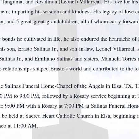
 Tanguma, and Rosalinda (Leonel) Villarreal. His love for hi
hem, imparting his wisdom and kindness.His legacy of love c
n, and 5 great-great-grandchildren, all of whom carry forward
g bonds he cultivated in life, he also endured the heartache o
is son, Erasto Salinas Jr., and son-in-law, Leonel Villarreal. 
Salinas Jr., and
Emiliano
Salinas-and sisters, Manuela Torres 
e relationships shaped
Erasto's
world and contributed to the lo
t the Salinas Funeral Home-Chapel of the Angels in Elsa, TX. 
0 PM to 9:00 PM, followed by a Rosary service beginning at 7
to 9:00 PM with a Rosary at 7:00 PM at Salinas Funeral Home
 be held at Sacred Heart Catholic Church in Elsa, beginning 
aco
at 11:00 AM.