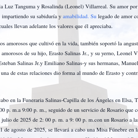
la Luz Tanguma y Rosalinda (Leonel) Villarreal. Su amor por s
 impartiendo su sabiduría y
amabilidad. Su
legado de amor con
 cuales llevan adelante los valores que él apreciaba.
zos amorosos que cultivó en la vida, también soportó la angus
 amorosos de su hijo, Erasto Salinas Jr., y su yerno, Leonel 
 Esteban Salinas Jr.y Emiliano Salinas-y sus hermanas, Manue
 una de estas relaciones dio forma al mundo de Erasto y cont
abo en la Funeraria Salinas-Capilla de los Ángeles en Elsa, TX
:00 p. m.a 9:00 p. m., seguido de un servicio de Rosario que 
e julio de 2025 de 2: 00 p. m. a 9: 00 p. m.con un Rosario a la
 1 de agosto de 2025, se llevará a cabo una Misa Fúnebre en l