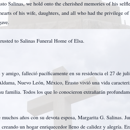
asto Salinas, we hold onto the cherished memories of his selfle
e hearts of his wife, daughters, and all who had the privilege 
gave.
rusted to Salinas Funeral Home of Elsa.
y amigo, falleció pacíficamente en su residencia el 27 de jul
ldama, Nuevo León, México, Erasto vivió una vida caracteriz
u familia. Todos los que lo conocieron extrañarán profundamen
e muchos años con su devota esposa, Margarita G. Salinas. Ju
, creando un hogar enriquecedor lleno de calidez y alegría. Era