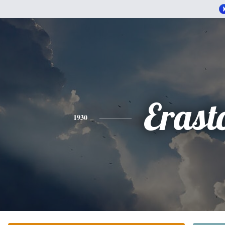
Erast
1930